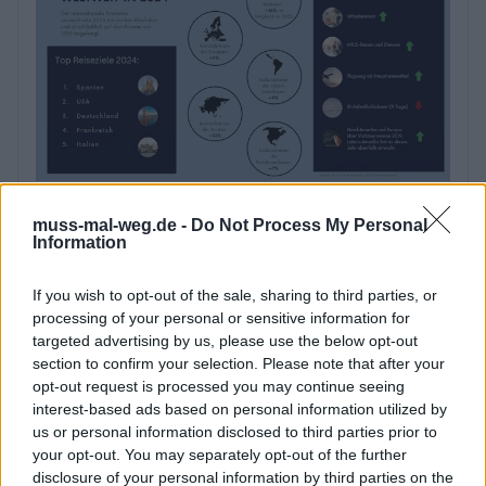
Kurz vor dem Start der weltweit führenden
Reisefachmesse ITB Berlin 2025 blickt die Branche
muss-mal-weg.de -
Do Not Process My Personal
Information
optimistisch in die Zukunft. Aktuelle Daten von IPK
International sowie der Buchungsstand der ITB
If you wish to opt-out of the sale, sharing to third parties, or
Berlin zeigen eine anhaltend starke Nachfrage
processing of your personal or sensitive information for
nach
targeted advertising by us, please use the below opt-out
section to confirm your selection. Please note that after your
...
opt-out request is processed you may continue seeing
interest-based ads based on personal information utilized by
us or personal information disclosed to third parties prior to
your opt-out. You may separately opt-out of the further
disclosure of your personal information by third parties on the