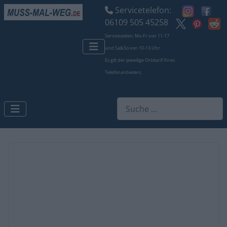
Servicetelefon:
06109 505 45258
Servicezeiten: Mo-Fr von 11-17
und Sa&So von 10-13 Uhr
Es gilt der jeweilige Ortstarif Ihres
Telefonanbieters.
Suchen