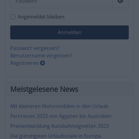
Passwor
Angemeldet bleiben
Anmelden
Passwort vergessen?
Benutzername vergessen?
Registrieren
Meistgelesene News
Mit kleineren Wohnmobilen in den Urlaub
Fernreisen 2023 von Ägypten bis Australien
Preisentwicklung Autobahnvignetten 2023
Die günstigsten Urlaubsziele in Europa