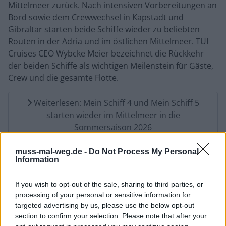
Mittelmeer zurück. Nach intensiven Vorbereitungen an
Bord sowie dem Crewwechsel in Kapstadt und
Gibraltar starten beide Schiffe wieder zu beliebten
Routen in der Adria und im östlichen Mittelmeer. TUI
Cruises CEO Wybcke Meier bezeichnet die Rückkehr
der beiden Schiffe als wichtigen Meilenstein für Gäste,
Crew und die gesamte Flotte.
Weiterlesen: Mein Schiff 4 und Mein Schiff 5
starten wieder im Mittelmeer in die
Sommersaison 2026
muss-mal-weg.de -
Do Not Process My Personal
Information
Korsika statt Krise: Warum die Mittelmeerinsel als
sicheres Urlaubsziel immer beliebter wird
AIDAprima mit neuen Winterkreuzfahrten
If you wish to opt-out of the sale, sharing to third parties, or
processing of your personal or sensitive information for
2026/2027 ab Kiel und zu den Kanarischen Inseln
targeted advertising by us, please use the below opt-out
Start der Reisewelle 2026: Mit der ADAC Mautbox
section to confirm your selection. Please note that after your
staufrei in den Urlaub