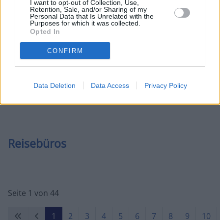
I want to opt-out of Collection, Use,
Retention, Sale, and/or Sharing of my
Personal Data that Is Unrelated with the
Purposes for which it was collected.
Opted In
Verkehr
CONFIRM
Data Deletion
Data Access
Privacy Policy
Hotels
Reisebüros
Seite 1 von 44
1
2
3
4
5
6
7
8
9
10