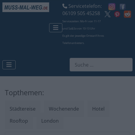
Servicetelefon:
06109 505 45258
Servicezeiten: Mo-Fr von 11-17
und Sa&So von 10-13 Uhr
Es gilt der jeweilige Ortstarif Ihres
Telefonanbieters.
Suchen
Topthemen:
Städtereise
Wochenende
Hotel
Rooftop
London