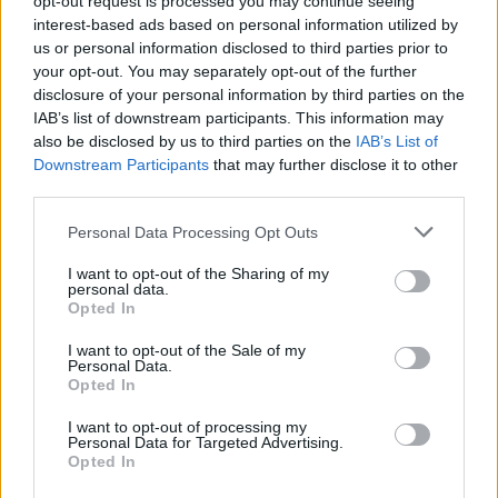
opt-out request is processed you may continue seeing
Frühlingstrips: Reise zum National Cherry Blossom
interest-based ads based on personal information utilized by
Festival in Washington
us or personal information disclosed to third parties prior to
your opt-out. You may separately opt-out of the further
Unterkategorien
disclosure of your personal information by third parties on the
IAB’s list of downstream participants. This information may
also be disclosed by us to third parties on the
IAB’s List of
Reisenews
Downstream Participants
that may further disclose it to other
third parties.
Personal Data Processing Opt Outs
Veranstalter
I want to opt-out of the Sharing of my
personal data.
Opted In
I want to opt-out of the Sale of my
Personal Data.
Kreuzfahrten
Opted In
I want to opt-out of processing my
Personal Data for Targeted Advertising.
Opted In
Reiseziele