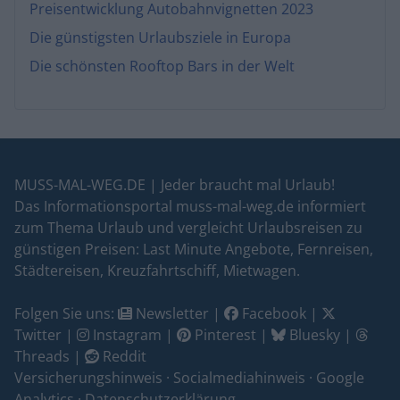
Preisentwicklung Autobahnvignetten 2023
Die günstigsten Urlaubsziele in Europa
Die schönsten Rooftop Bars in der Welt
MUSS-MAL-WEG.DE | Jeder braucht mal Urlaub!
Das Informationsportal muss-mal-weg.de informiert
zum Thema Urlaub und vergleicht Urlaubsreisen zu
günstigen Preisen: Last Minute Angebote, Fernreisen,
Städtereisen, Kreuzfahrtschiff, Mietwagen.
Folgen Sie uns:
Newsletter
|
Facebook
|
Twitter
|
Instagram
|
Pinterest
|
Bluesky
|
Threads
|
Reddit
Versicherungshinweis
·
Socialmediahinweis
·
Google
Analytics
·
Datenschutzerklärung