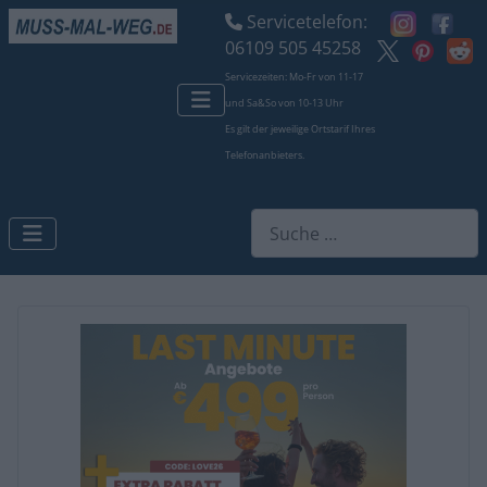
Servicetelefon:
06109 505 45258
Servicezeiten: Mo-Fr von 11-17
und Sa&So von 10-13 Uhr
Es gilt der jeweilige Ortstarif Ihres
Telefonanbieters.
Suchen