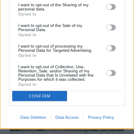
I want to opt-out of the Sharing of my
Wohlfühlflotte von TUI Cruises ein spektakuläres
personal data.
Tauf-Event mit einem besonderen Auftritt von
Opted In
Robbie Williams. Das
I want to opt-out of the Sale of my
Personal Data.
...
Opted In
I want to opt-out of processing my
Innehalten auf Deutschlands
Personal Data for Targeted Advertising.
längstem Wanderweg
Opted In
I want to opt-out of Collection, Use,
Retention, Sale, and/or Sharing of my
Personal Data that Is Unrelated with the
Purposes for which it was collected.
Opted In
CONFIRM
Data Deletion
Data Access
Privacy Policy