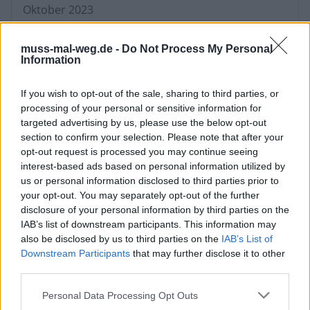
Oktober 2023
...
muss-mal-weg.de -
Do Not Process My Personal
Information
Im April 2025 wird Mein Schiff
Relax in Malaga getauft
If you wish to opt-out of the sale, sharing to third parties, or
processing of your personal or sensitive information for
targeted advertising by us, please use the below opt-out
section to confirm your selection. Please note that after your
opt-out request is processed you may continue seeing
interest-based ads based on personal information utilized by
us or personal information disclosed to third parties prior to
your opt-out. You may separately opt-out of the further
disclosure of your personal information by third parties on the
IAB’s list of downstream participants. This information may
also be disclosed by us to third parties on the
IAB’s List of
Downstream Participants
that may further disclose it to other
third parties.
Die Mein Schiff Relax wird am 9. April in Málaga
feierlich getauft. Vor der Kulisse der
Personal Data Processing Opt Outs
andalusischen Küstenstadt erlebt die