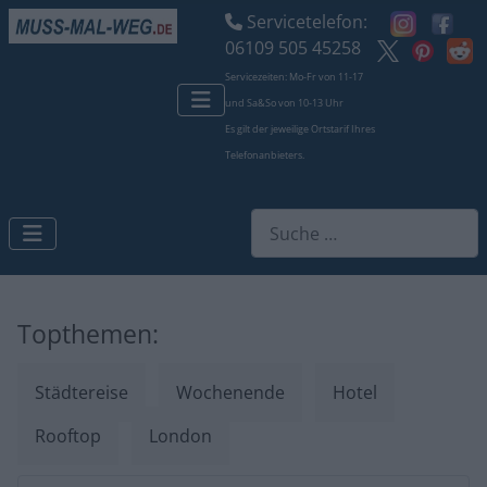
Servicetelefon:
06109 505 45258
Servicezeiten: Mo-Fr von 11-17
und Sa&So von 10-13 Uhr
Es gilt der jeweilige Ortstarif Ihres
Telefonanbieters.
Suchen
Topthemen:
Städtereise
Wochenende
Hotel
Rooftop
London