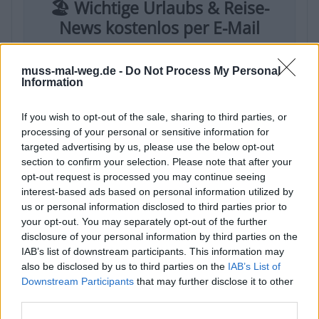
🏖️ Wichtige Urlaubs & Reise-
News kostenlos per E-Mail
Erhalten Sie regelmäßig Urlaubs-News,
muss-mal-weg.de -
Do Not Process My Personal
Reisetipps & exklusive Hintergründe direkt in
Information
Ihr Postfach.
If you wish to opt-out of the sale, sharing to third parties, or
✅ Kostenlos ✅ Jederzeit kündbar ✅ Kein
processing of your personal or sensitive information for
Spam
targeted advertising by us, please use the below opt-out
section to confirm your selection. Please note that after your
opt-out request is processed you may continue seeing
interest-based ads based on personal information utilized by
us or personal information disclosed to third parties prior to
your opt-out. You may separately opt-out of the further
disclosure of your personal information by third parties on the
IAB’s list of downstream participants. This information may
also be disclosed by us to third parties on the
IAB’s List of
Downstream Participants
that may further disclose it to other
third parties.