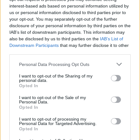
Wälder bekannt ist, erkundet werden.
interest-based ads based on personal information utilized by
Die Hauptstadt von Fuerteventura ist berühmt für
us or personal information disclosed to third parties prior to
ihre kunstvoll gestalteten Straßen, die mit
your opt-out. You may separately opt-out of the further
disclosure of your personal information by third parties on the
zahlreichen Skulpturen und Kunstwerken
IAB’s list of downstream participants. This information may
geschmückt sind. Ob beim Bummel durch den
also be disclosed by us to third parties on the
IAB’s List of
lebhaften Hafen mit seinen zahlreichen
Downstream Participants
that may further disclose it to other
Geschäften und Restaurants oder beim Besuch
third parties.
der nahen gelegenen schönen Strände – es
werden viele Erlebnisse geboten. Die Stadt ist auch
Personal Data Processing Opt Outs
als das Tor zu Fuerteventuras atemberaubenden
I want to opt-out of the Sharing of my
Naturlandschaften bekannt, darunter die
personal data.
Opted In
berühmten Dünen von Corralejo.
I want to opt-out of the Sale of my
Personal Data.
SAVE
Opted In
I want to opt-out of processing my
Kommentare
Personal Data for Targeted Advertising.
Opted In