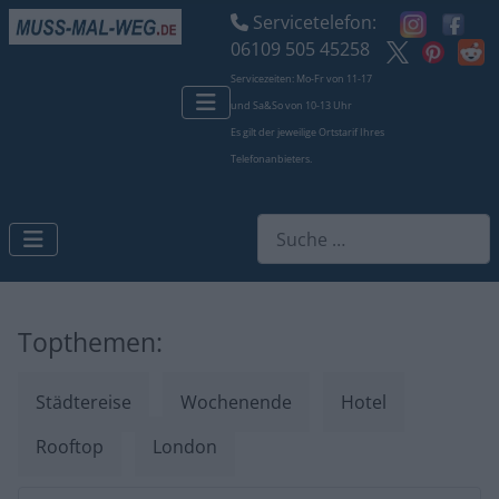
Servicetelefon:
06109 505 45258
Servicezeiten: Mo-Fr von 11-17
und Sa&So von 10-13 Uhr
Es gilt der jeweilige Ortstarif Ihres
Telefonanbieters.
Suchen
Topthemen:
Städtereise
Wochenende
Hotel
Rooftop
London