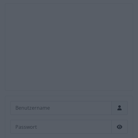
Benutzername
Passwort
Passwor