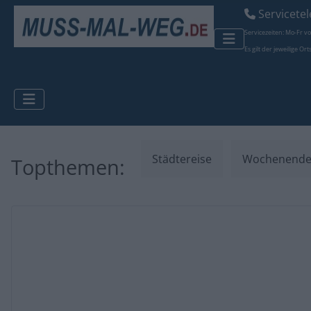
Servicetel
Servicezeiten: Mo-Fr 
Es gilt der jeweilige Or
Städtereise
Wochenend
Topthemen: