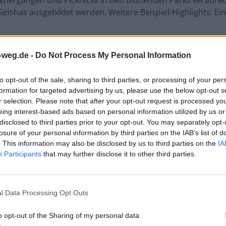
 Spaziergängen und Picknicks in den blühenden Parks verabr
Geishas ausgebildet werden. Weitere Beispiel-Highlights: 
-weg.de -
Do Not Process My Personal Information
to opt-out of the sale, sharing to third parties, or processing of your per
formation for targeted advertising by us, please use the below opt-out s
r selection. Please note that after your opt-out request is processed y
eing interest-based ads based on personal information utilized by us or
disclosed to third parties prior to your opt-out. You may separately opt-
losure of your personal information by third parties on the IAB’s list of
. This information may also be disclosed by us to third parties on the
IA
Participants
that may further disclose it to other third parties.
de Rome nach Berlin zurück
 fort
sorgt
l Data Processing Opt Outs
OPA 2
o opt-out of the Sharing of my personal data.