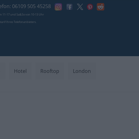
efon: 06109 505 45258
von 11-17 und Sa&So von 10-13 Uhr
tstarif Ihres Telefonanbieters.
e
Hotel
Rooftop
London