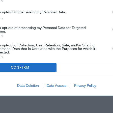
In
o opt-out of the Sale of my Personal Data.
In
ge Urlaubs & Reise-News kostenlos
to opt-out of processing my Personal Data for Targeted
ing.
mäßig Urlaubs-News, Reisetipps & exklusive Hintergründe dire
In
✅ Kostenlos ✅ Jederzeit kündbar ✅ Kein Spam
o opt-out of Collection, Use, Retention, Sale, and/or Sharing
ersonal Data that Is Unrelated with the Purposes for which it
lected.
In
CONFIRM
Data Deletion
Data Access
Privacy Policy