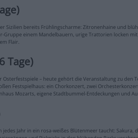
Tage)
ber Sizilien bereits Frühlingscharme: Zitronenhaine und b
mer-Gruppe einem Mandelbauern, urige Trattorien locken mit s
em Flair.
(6 Tage)
Osterfestspiele – heute gehört die Veranstaltung zu den Top
ßen Festspielhaus: ein Chorkonzert, zwei Orchesterkonzerte
hnhaus Mozarts, eigene Stadtbummel-Entdeckungen und Aus
)
edes Jahr in ein rosa-weißes Blütenmeer taucht: Sakura, die