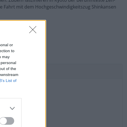
eden. Zudem faszinieren in Kyoto der berühmteste Zen-
Eine Fahrt mit dem Hochgeschwindigkeitszug Shinkansen
sonal or
ection to
ou may
 personal
out of the
 downstream
B’s List of